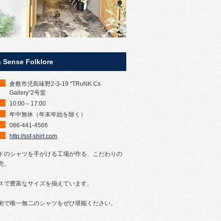
 Sense Folklore
倉敷市児島味野2-3-19 "TRuNK Cs
Gallery"2号室
10:00～17:00
年中無休（年末年始を除く）
086-441-4566
http://ssf-shirt.com
ドのシャツを手がける工場が作る、こだわりの
売。
スで豊富なサイズを揃えています。
術で唯一無二のシャツをぜひ堪能ください。