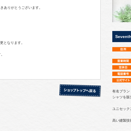
をご愛顧頂きありがとうございます。
。
Seventh
に変更となります。
す。
有名ブラン
シャツを販
ユニセック
高い縫製技